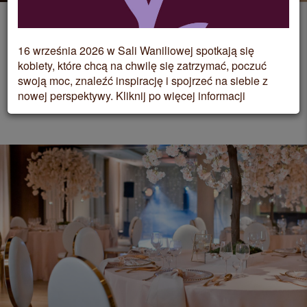
Sala Waniliowa - Imprezy
16 września 2026 w Sali Waniliowej spotkają się
kobiety, które chcą na chwilę się zatrzymać, poczuć
Okolicznościowe
swoją moc, znaleźć inspirację i spojrzeć na siebie z
nowej perspektywy. Kliknij po więcej informacji