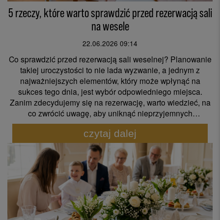
5 rzeczy, które warto sprawdzić przed rezerwacją sali
na wesele
22.06.2026 09:14
Co sprawdzić przed rezerwacją sali weselnej? Planowanie
takiej uroczystości to nie lada wyzwanie, a jednym z
najważniejszych elementów, który może wpłynąć na
sukces tego dnia, jest wybór odpowiedniego miejsca.
Zanim zdecydujemy się na rezerwację, warto wiedzieć, na
co zwrócić uwagę, aby uniknąć nieprzyjemnych
niespodzianek. W tym artykule przedstawiamy 5 rzeczy,
czytaj dalej
które warto sprawdzić przed rezerwacją sali na wesele, aby
mieć pewność, że organizacja tego wyjątkowego dnia
przebiegnie bezproblemowo.